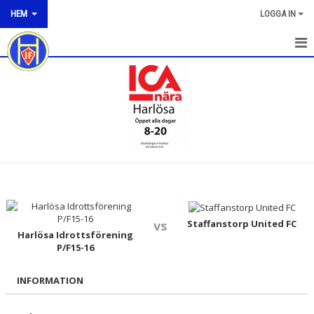
HEM
LOGGA IN
HEM
NYHETER
OM KLUBBEN
KONTAKT
KALENDER
BILDGALLERI
Staffanstorp United FC
vs
Harlösa Idrottsförening
P/F15-16
DOKUMENT
INFORMATION
VÅRA LAG/TRÄNARE
MATCHER