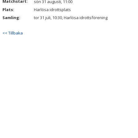
Matchstart:
sön 31 augusti, 11:00
Plats:
Harlösa idrottsplats
VÄGBESKRIVNING
Samling:
tor 31 juli, 10:30, Harlösa idrottsförening
GEMENSAMMA AKTIVITETER I KLUBBEN
<< Tillbaka
FÖRENINGSKLÄDER