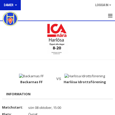
DAMER
LOGGA IN
HEM
NYHETER
KALENDER
MATCHER
TRUPPEN
vs
BILDGALLERI
Backarnas FF
Harlösa Idrottsförening
DOKUMENT
INFORMATION
KONTAKT
Matchstart:
sön 08 oktober, 15:00
Plats:
Övrigt