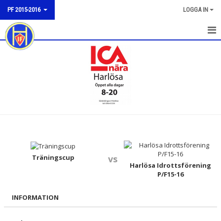
PF 2015-2016
LOGGA IN
HEM
NYHETER
KALENDER
MATCHER
BILDGALLERI
DOKUMENT
Träningscup
vs
Harlösa Idrottsförening
P/F15-16
KONTAKT
INFORMATION