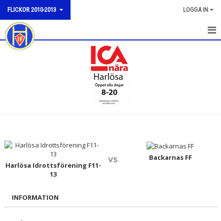
FLICKOR 2010-2013
LOGGA IN
HEM
NYHETER
KALENDER
MATCHER
TRUPPEN
BILDGALLERI
Backarnas FF
vs
Harlösa Idrottsförening F11-
13
DOKUMENT
INFORMATION
KONTAKT