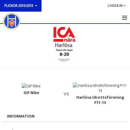
FLICKOR 2010-2013
LOGGA IN
HEM
NYHETER
KALENDER
MATCHER
TRUPPEN
BILDGALLERI
GIF Nike
vs
Harlösa Idrottsförening
F11-13
DOKUMENT
INFORMATION
KONTAKT