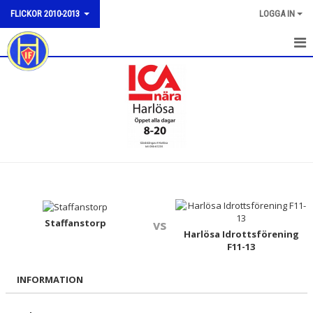
FLICKOR 2010-2013
LOGGA IN
HEM
NYHETER
KALENDER
MATCHER
TRUPPEN
BILDGALLERI
Staffanstorp
vs
Harlösa Idrottsförening
F11-13
DOKUMENT
INFORMATION
KONTAKT