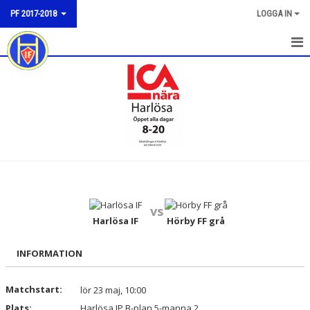
PF 2017-2018
LOGGA IN
HEM
NYHETER
KALENDER
MATCHER
TRUPPEN
vs
BILDGALLERI
Harlösa IF
Hörby FF grå
DOKUMENT
INFORMATION
KONTAKT
Matchstart:
lör 23 maj, 10:00
Plats:
Harlösa IP B-plan 5-manna 2