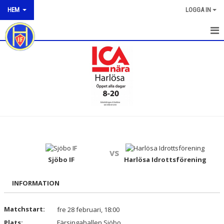
HEM
LOGGA IN
HEM
NYHETER
OM KLUBBEN
KONTAKT
KALENDER
vs
BILDGALLERI
Sjöbo IF
Harlösa Idrottsförening
DOKUMENT
INFORMATION
VÅRA LAG/TRÄNARE
Matchstart:
fre 28 februari, 18:00
Plats:
MATCHER
Färsingahallen Sjöbo