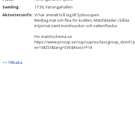
Samling:
17:30, Färsingahallen
VÄGBESKRIVNING
Aktivitetsinfo:
Vi har anmält två lag till Sjöbocupen.
Medtag mat och fika för kvällen, Matchkläder ( båda
GEMENSAMMA AKTIVITETER I KLUBBEN
tröjorna) samt inomhusskor och vattenflaska.
För matchschema se
FÖRENINGSKLÄDER
https://www.procup.se/cup/cupresclassgroup_skin01.
ev=38253&lang=SVE&Klass=F14
<< Tillbaka