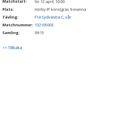
Matchstart:
lör 12 april, 10:00
Plats:
Hörby IP konstgräs 9-manna
VÄGBESKRIVNING
Tävling:
F14 Sydvästra C, vår
Matchnummer:
GEMENSAMMA AKTIVITETER I KLUBBEN
132105003
Samling:
09:15
FÖRENINGSKLÄDER
<< Tillbaka