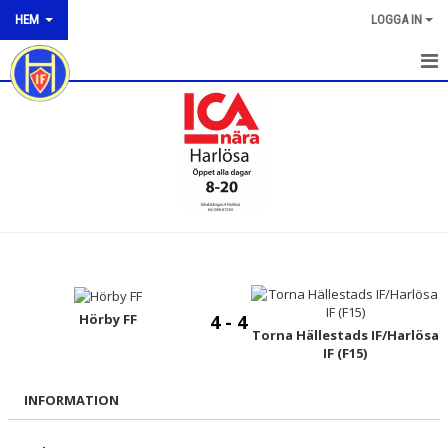
HEM
LOGGA IN
HEM
NYHETER
OM KLUBBEN
KONTAKT
KALENDER
BILDGALLERI
Hörby FF
4 - 4
Torna Hällestads IF/Harlösa
IF (F15)
DOKUMENT
INFORMATION
VÅRA LAG/TRÄNARE
MATCHER