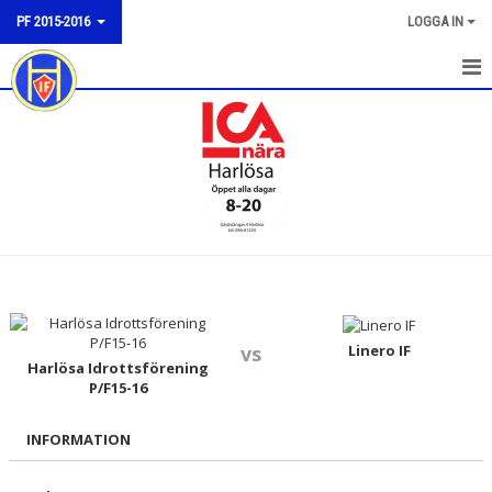
PF 2015-2016
LOGGA IN
HEM
NYHETER
KALENDER
MATCHER
BILDGALLERI
DOKUMENT
Linero IF
vs
Harlösa Idrottsförening
P/F15-16
KONTAKT
INFORMATION