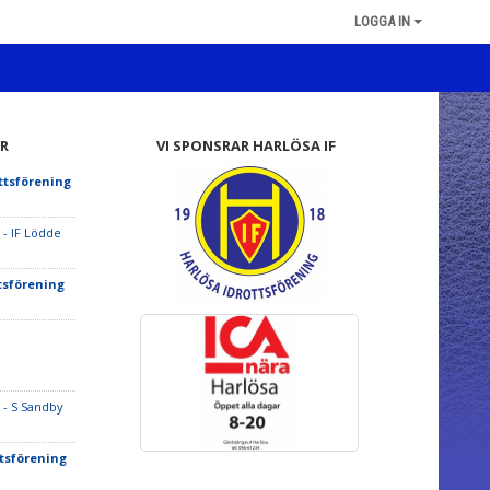
LOGGA IN
R
VI SPONSRAR HARLÖSA IF
ttsförening
- IF Lödde
tsförening
- S Sandby
tsförening