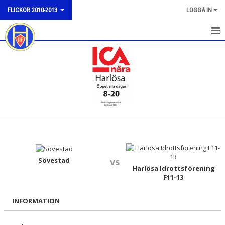
FLICKOR 2010-2013
LOGGA IN
HEM
NYHETER
KALENDER
MATCHER
TRUPPEN
BILDGALLERI
Sövestad
vs
Harlösa Idrottsförening
F11-13
DOKUMENT
INFORMATION
KONTAKT