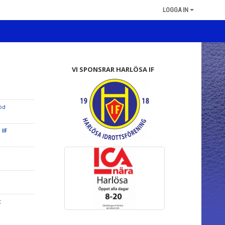
LOGGA IN
VI SPONSRAR HARLÖSA IF
öd
 IF
t