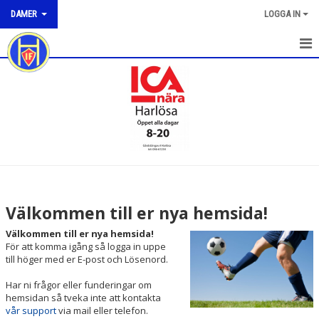
DAMER
LOGGA IN
HEM
NYHETER
KALENDER
MATCHER
TRUPPEN
Välkommen till er nya hemsida!
BILDGALLERI
Välkommen till er nya hemsida!
För att komma igång så logga in uppe
DOKUMENT
till höger med er E-post och Lösenord.
Har ni frågor eller funderingar om
KONTAKT
hemsidan så tveka inte att kontakta
vår support
via mail eller telefon.