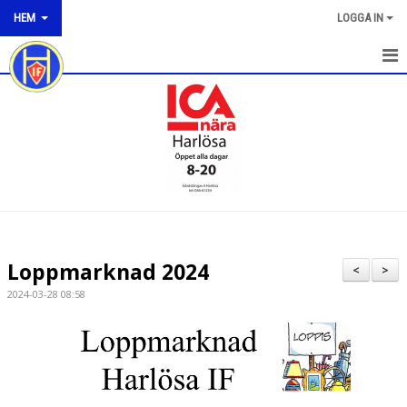
HEM
LOGGA IN
HEM
NYHETER
OM KLUBBEN
KONTAKT
KALENDER
Loppmarknad 2024
<
>
BILDGALLERI
2024-03-28 08:58
DOKUMENT
VÅRA LAG/TRÄNARE
MATCHER