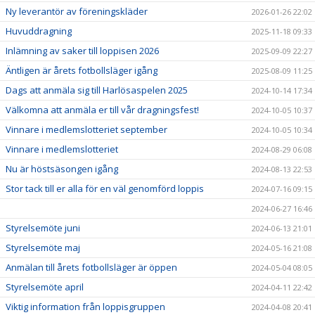
Ny leverantör av föreningskläder
2026-01-26 22:02
Huvuddragning
2025-11-18 09:33
Inlämning av saker till loppisen 2026
2025-09-09 22:27
Äntligen är årets fotbollsläger igång
2025-08-09 11:25
Dags att anmäla sig till Harlösaspelen 2025
2024-10-14 17:34
Välkomna att anmäla er till vår dragningsfest!
2024-10-05 10:37
Vinnare i medlemslotteriet september
2024-10-05 10:34
Vinnare i medlemslotteriet
2024-08-29 06:08
Nu är höstsäsongen igång
2024-08-13 22:53
Stor tack till er alla för en väl genomförd loppis
2024-07-16 09:15
2024-06-27 16:46
Styrelsemöte juni
2024-06-13 21:01
Styrelsemöte maj
2024-05-16 21:08
Anmälan till årets fotbollsläger är öppen
2024-05-04 08:05
Styrelsemöte april
2024-04-11 22:42
Viktig information från loppisgruppen
2024-04-08 20:41