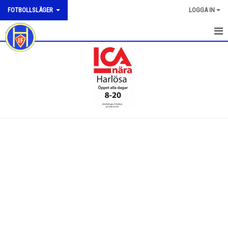
FOTBOLLSLÄGER
LOGGA IN
HEM
NYHETER
DOKUMENT
BILDGALLERI
KONTAKT