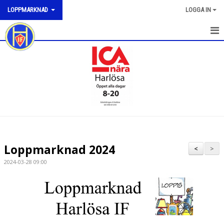
LOPPMARKNAD
LOGGA IN
HEM
NYHETER
DOKUMENT
BILDGALLERI
KONTAKT
Loppmarknad 2024
<
>
2024-03-28 09:00