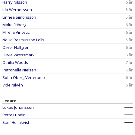
Harry Nilsson
6 år
Ida Wernersson
5 år
Linnea Simonsson
5 år
Malte Friberg
6 år
Mirella Vincetic
6 år
Nellie Rasmusson Lells
5 år
Oliver Hallgren
6 år
Olivia Wressmark
6 år
Othilia Woods
7 år
Petronella Nielsen
5 år
Sofia Öberg Verteramo
6 år
Vide Nilvén
6 år
Ledare
Lukas Johansson
Petra Lundin
Sam Holmkvist