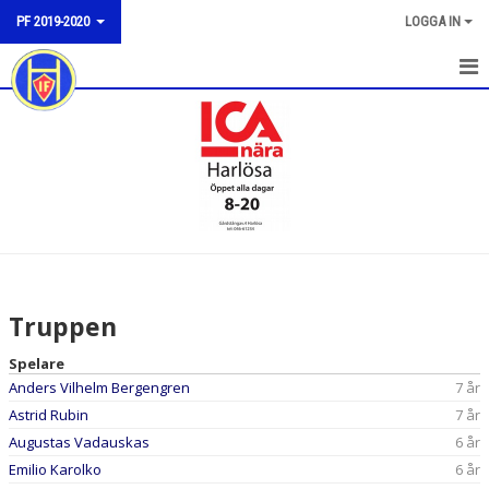
PF 2019-2020
LOGGA IN
HEM
NYHETER
KALENDER
MATCHER
TRUPPEN
Truppen
BILDGALLERI
Spelare
Anders Vilhelm Bergengren
7 år
DOKUMENT
Astrid Rubin
7 år
KONTAKT
Augustas Vadauskas
6 år
Emilio Karolko
6 år