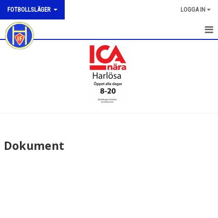
FOTBOLLSLÄGER
LOGGA IN
HEM
NYHETER
DOKUMENT
BILDGALLERI
KONTAKT
Dokument