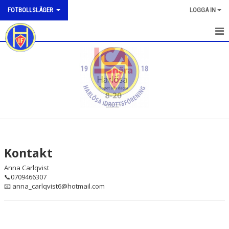
FOTBOLLSLÄGER
LOGGA IN
HEM
NYHETER
DOKUMENT
BILDGALLERI
KONTAKT
Kontakt
Anna Carlqvist
📞0709466307
📧 anna_carlqvist6@hotmail.com